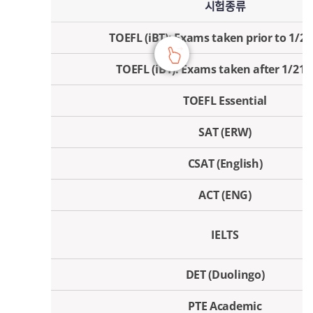
시험종류
TOEFL (iBT): Exams taken prior to 1/2
TOEFL (iBT): Exams taken after 1/21/
TOEFL Essential
SAT (ERW)
CSAT (English)
ACT (ENG)
IELTS
DET (Duolingo)
PTE Academic